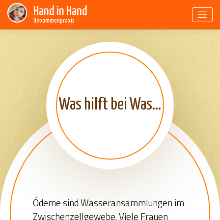
Skip
Hand in Hand
to
Hebammenpraxis
content
Was hilft bei Wassereinlagerungen(Ödemen) in der Schwangerschaft?
Ödeme sind Wasseransammlungen im
Zwischenzellgewebe. Viele Frauen